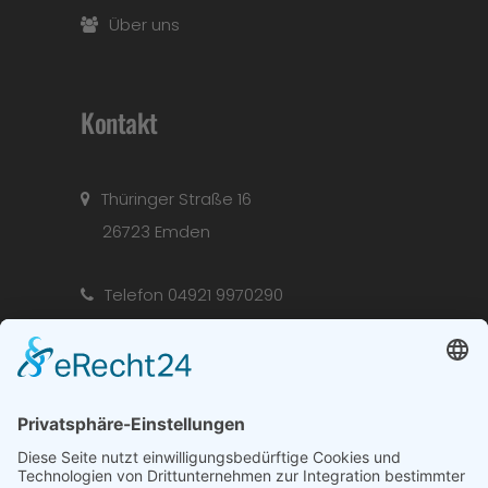
Über uns
Kontakt
Thüringer Straße 16
26723 Emden
Telefon 04921 9970290
Mo. + Di. + Mi. + Fr. + Sa. 10:00-13:00 Uhr
Mo. + Di. + Mi. + Do. + Fr. 14:30-18:00 Uhr
Donnerstag vormittag geschlossen
info@das-
ofenstuebchen.de