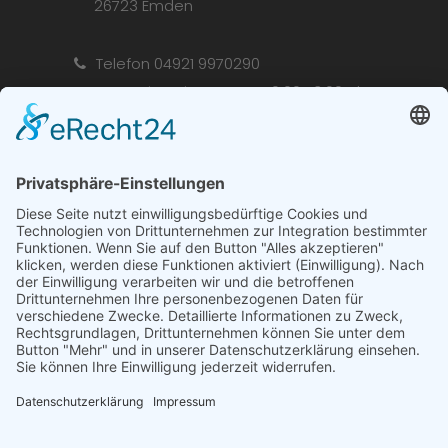
26723 Emden
Telefon 04921 9970290
Mo. + Di. + Mi. + Fr. + Sa. 10:00-13:00 Uhr
Mo. + Di. + Mi. + Do. + Fr. 14:30-18:00 Uhr
Donnerstag vormittag geschlossen
info@das-
ofenstuebchen.de
Aktuelle Aktionen